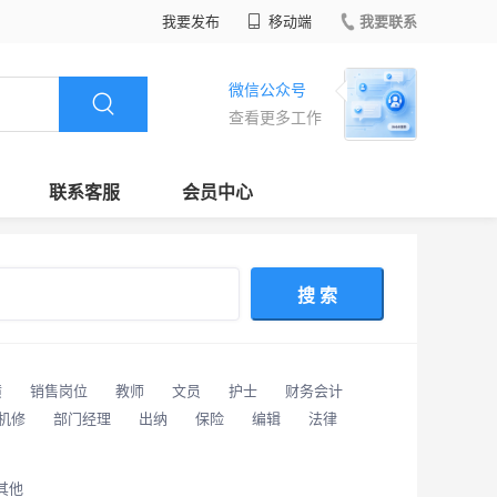
我要发布
移动端
我要联系
微信公众号
查看更多工作
联系客服
会员中心
搜 索
潢
销售岗位
教师
文员
护士
财务会计
/机修
部门经理
出纳
保险
编辑
法律
其他