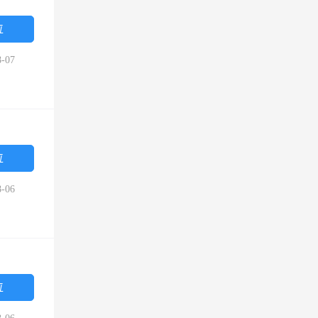
位
-07
位
-06
位