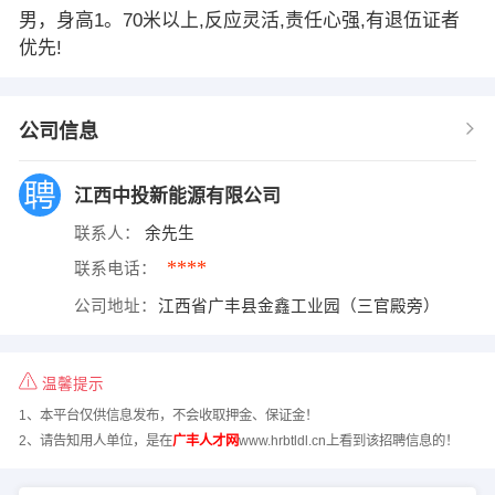
男，身高1。70米以上,反应灵活,责任心强,有退伍证者
优先!
公司信息
江西中投新能源有限公司
联系人：
余先生
****
联系电话：
公司地址：
江西省广丰县金鑫工业园（三官殿旁）
温馨提示
1、本平台仅供信息发布，不会收取押金、保证金！
2、请告知用人单位，是在
广丰人才网
www.hrbtldl.cn上看到该招聘信息的！