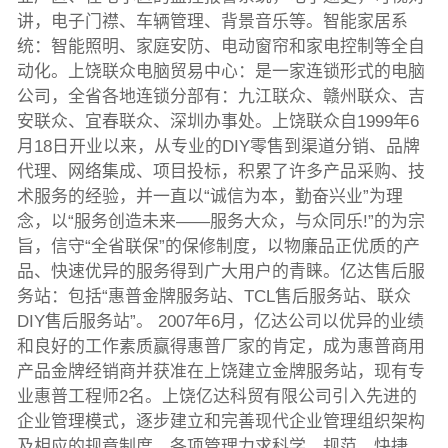
讲，电子门襟、车辆管理、背景音乐等。智能家居系
统：智能照明、家庭安防、电动窗帘和家电控制等全自
动化。上饶联众电脑贸易中心：是一家连锁形式的电脑
公司，全省各地连锁分部有：九江联众、赣州联众、吉
安联众、宜春联众、深圳办事处。上饶联众自1999年6
月18日开业以来，从专业的DIY零售到渠道分销、品牌
代理、网络集成、项目投标，积累了许多产品采购、技
术服务的经验，并一直以“诚信为本，勤奋兴业”为理
念，以“服务创造未来——服务大众，与众同乐!”的为宗
旨，信守“全省联保”的保修制度，以物廉品正优质的产
品、快速优异的服务得到广大用户的青睐。亿达售后服
务站：包括“惠普金牌服务站、TCL售后服务站、联众
DIY售后服务站”。 2007年6月，亿达公司以优异的业绩
和良好的工作素质赢得惠普厂家的肯定，成为惠普商用
产品金牌经销商并获准在上饶建立金牌服务站，现有专
业惠普工程师2名。上饶亿达科贸有限公司引入先进的
企业管理模式，逐步建立和完善现代企业管理组织架构
及相应的规章制度，各项管理力求科学、规范、快捷、